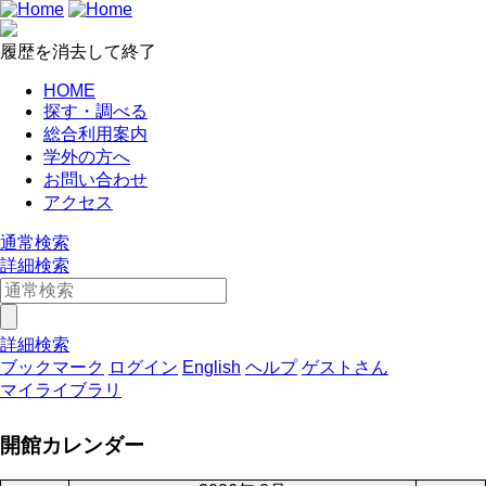
履歴を消去して終了
HOME
探す・調べる
総合利用案内
学外の方へ
お問い合わせ
アクセス
通常検索
詳細検索
詳細検索
ブックマーク
ログイン
English
ヘルプ
ゲストさん
マイライブラリ
開館カレンダー